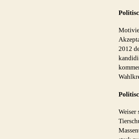
Politis
Motivie
Akzepta
2012 de
kandidi
kommend
Wahlkr
Politis
Weiser 
Tiersch
Massenti