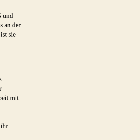
5 und
s an der
st sie
s
r
eit mit
s
ihr