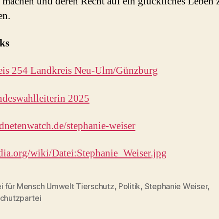
u machen und deren Recht auf ein glückliches Leben 
en.
ks
eis 254 Landkreis Neu-Ulm/Günzburg
deswahlleiterin 2025
netenwatch.de/stephanie-weiser
ia.org/wiki/Datei:Stephanie_Weiser.jpg
ei für Mensch Umwelt Tierschutz
,
Politik
,
Stephanie Weiser
,
rter
schutzpartei