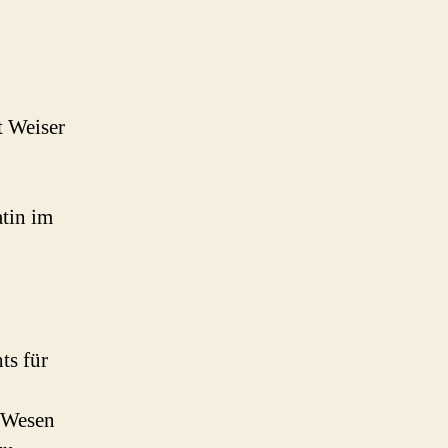
t Weiser
tin im
ts für
n Wesen