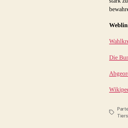
stark z
bewahr
Weblin
Wahlkr
Die Bun
Abgeord
Wikiped
Part
Schlagwö
Tier