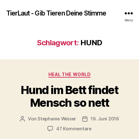
TierLaut - Gib Tieren Deine Stimme
Menü
Schlagwort:
HUND
Kategorien
HEAL THE WORLD
Hund im Bett findet
Mensch so nett
Von
Stephanie Weiser
19. Juni 2016
Beitragsautor
Beitragsdatum
zu
47 Kommentare
Hund