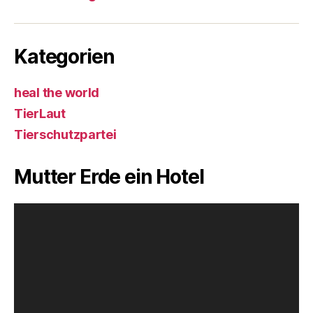
Kategorien
heal the world
TierLaut
Tierschutzpartei
Mutter Erde ein Hotel
V
i
d
e
o
-
P