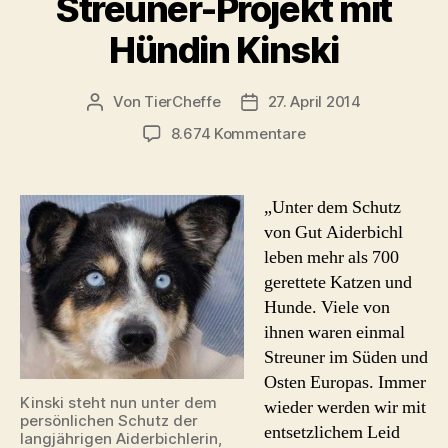
Streuner-Projekt mit
Hündin Kinski
Von
TierCheffe
27. April 2014
Beitragsautor
Beitragsdatum
zu
8.674 Kommentare
Streuner-
Projekt
mit
„Unter dem Schutz
Hündin
von Gut Aiderbichl
Kinski
leben mehr als 700
gerettete Katzen und
Hunde. Viele von
ihnen waren einmal
Streuner im Süden und
Osten Europas. Immer
Kinski steht nun unter dem
wieder werden wir mit
persönlichen Schutz der
entsetzlichem Leid
langjährigen Aiderbichlerin,