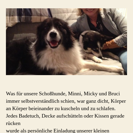
im
Bett
findet
Mensch
so
nett
Was für unsere Schoßhunde, Minni, Micky und Bruci
immer selbstverständlich schien, war ganz dicht, Körper
an Körper beieinander zu kuscheln und zu schlafen.
Jedes Badetuch, Decke aufschütteln oder Kissen gerade
rücken
wurde als persönliche Einladung unserer kleinen