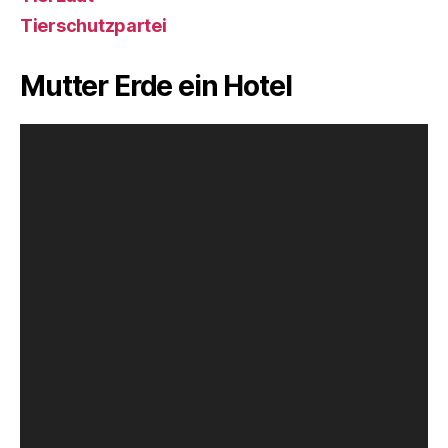
Tierschutzpartei
Mutter Erde ein Hotel
V
i
d
e
o
-
P
l
a
y
e
r