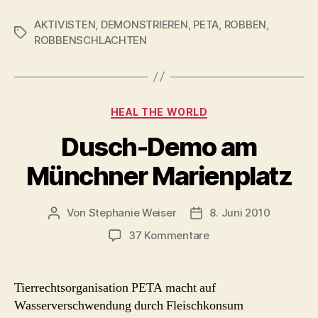
AKTIVISTEN
,
DEMONSTRIEREN
,
PETA
,
ROBBEN
,
Schlagwörter
ROBBENSCHLACHTEN
Kategorien
HEAL THE WORLD
Dusch-Demo am
Münchner Marienplatz
Von
Stephanie Weiser
8. Juni 2010
Beitragsautor
Beitragsdatum
zu
37 Kommentare
Dusch-
Demo
am
Tierrechtsorganisation PETA macht auf
Münchner
Wasserverschwendung durch Fleischkonsum
Marienplatz