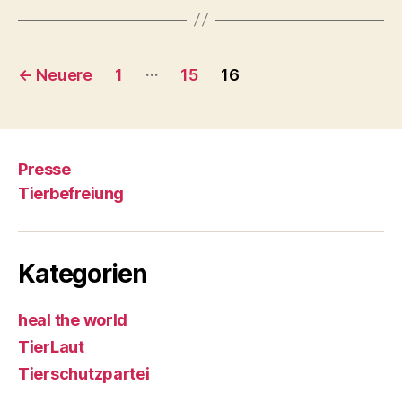
Seitennummerierung
…
←
Neuere
1
15
16
der
Beiträge
Presse
Tierbefreiung
Kategorien
heal the world
TierLaut
Tierschutzpartei