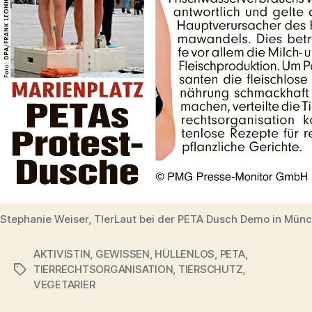
Stephanie Weiser, T!erLaut bei der PETA Dusch Demo in Mün
AKTIVISTIN
,
GEWISSEN
,
HÜLLENLOS
,
PETA
,
TIERRECHTSORGANISATION
,
TIERSCHUTZ
,
Schlagwörter
VEGETARIER