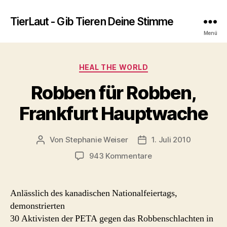
TierLaut - Gib Tieren Deine Stimme
Menü
Kategorien
HEAL THE WORLD
Robben für Robben,
Frankfurt Hauptwache
Von
Stephanie Weiser
1. Juli 2010
Beitragsautor
Beitragsdatum
zu
943 Kommentare
Robben
für
Robben,
Anlässlich des kanadischen Nationalfeiertags,
Frankfurt
demonstrierten
Hauptwache
30 Aktivisten der PETA gegen das Robbenschlachten in