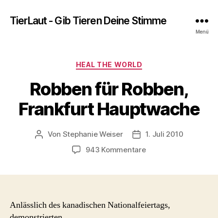
TierLaut - Gib Tieren Deine Stimme
Menü
Kategorien
HEAL THE WORLD
Robben für Robben,
Frankfurt Hauptwache
Von
Stephanie Weiser
1. Juli 2010
Beitragsautor
Beitragsdatum
zu
943 Kommentare
Robben
für
Robben,
Frankfurt
Hauptwache
Anlässlich des kanadischen Nationalfeiertags,
demonstrierten