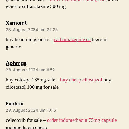
generic sulfasalazine 500 mg
sagt:
Xemomt
23. August 2024 um 22:25
buy benemid generic –
carbamazepine ca
tegretol
generic
sagt:
Aphmgs
28. August 2024 um 6:52
buy colospa 135mg sale –
buy cheap cilostazol
buy
cilostazol 100 mg for sale
sagt:
Fuhhbx
28. August 2024 um 10:15
celecoxib for sale –
order indomethacin 75mg capsule
indomethacin cheap