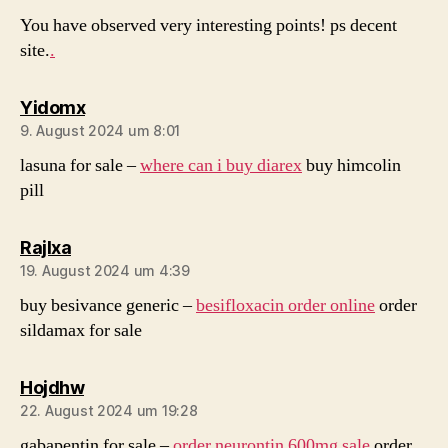
You have observed very interesting points! ps decent
site.
.
sagt:
Yidomx
9. August 2024 um 8:01
lasuna for sale –
where can i buy diarex
buy himcolin
pill
sagt:
Rajlxa
19. August 2024 um 4:39
buy besivance generic –
besifloxacin order online
order
sildamax for sale
sagt:
Hojdhw
22. August 2024 um 19:28
gabapentin for sale –
order neurontin 600mg sale
order