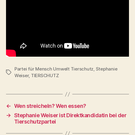
Partei für Mensch Umwelt Tierschutz
,
Stephanie
Schlagwörter
Weiser
,
TIERSCHUTZ
←
Wen streicheln? Wen essen?
→
Stephanie Weiser ist Direktkandidatin bei der
Tierschutzpartei