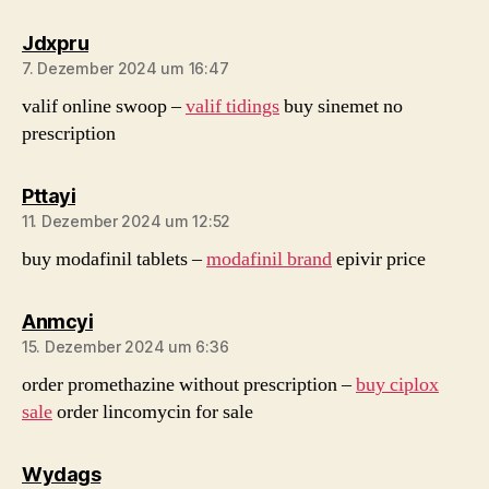
sagt:
Jdxpru
7. Dezember 2024 um 16:47
valif online swoop –
valif tidings
buy sinemet no
prescription
sagt:
Pttayi
11. Dezember 2024 um 12:52
buy modafinil tablets –
modafinil brand
epivir price
sagt:
Anmcyi
15. Dezember 2024 um 6:36
order promethazine without prescription –
buy ciplox
sale
order lincomycin for sale
sagt:
Wydags