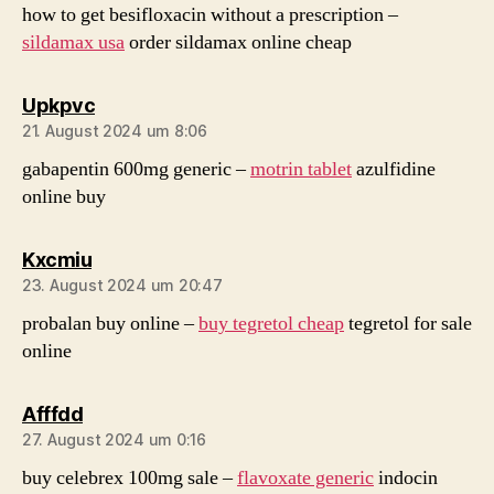
how to get besifloxacin without a prescription –
sildamax usa
order sildamax online cheap
sagt:
Upkpvc
21. August 2024 um 8:06
gabapentin 600mg generic –
motrin tablet
azulfidine
online buy
sagt:
Kxcmiu
23. August 2024 um 20:47
probalan buy online –
buy tegretol cheap
tegretol for sale
online
sagt:
Afffdd
27. August 2024 um 0:16
buy celebrex 100mg sale –
flavoxate generic
indocin