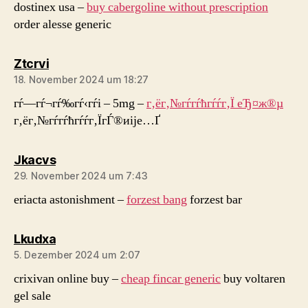
dostinex usa –
buy cabergoline without prescription
order alesse generic
sagt:
Ztcrvi
18. November 2024 um 18:27
гѓ—гѓ¬гѓ‰гѓ‹гѓі – 5mg –
г‚ёг‚№гѓ­гѓћгѓѓг‚Ї еЂ¤ж®µ
г‚ёг‚№гѓ­гѓћгѓѓг‚ЇгЃ®иіје…Ґ
sagt:
Jkacvs
29. November 2024 um 7:43
eriacta astonishment –
forzest bang
forzest bar
sagt:
Lkudxa
5. Dezember 2024 um 2:07
crixivan online buy –
cheap fincar generic
buy voltaren
gel sale