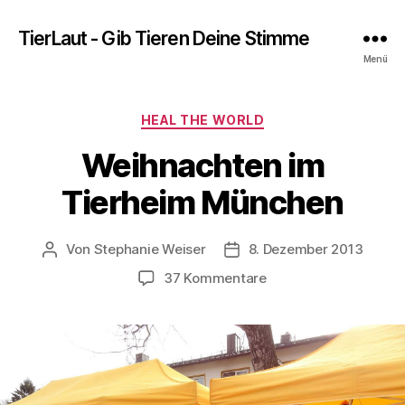
TierLaut - Gib Tieren Deine Stimme
Menü
Kategorien
HEAL THE WORLD
Weihnachten im
Tierheim München
Von
Stephanie Weiser
8. Dezember 2013
Beitragsautor
Beitragsdatum
zu
37 Kommentare
Weihnachten
im
Tierheim
München