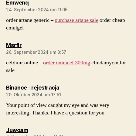
sagt:
Emwenq
24. September 2024 um 11:05
order artane generic –
purchase artane sale
order cheap
emulgel
sagt:
Msrflr
26. September 2024 um 3:57
cefdinir online –
order omnicef 300mg
clindamycin for
sale
sagt:
Binance - rejestracja
20. Oktober 2024 um 17:51
Your point of view caught my eye and was very
interesting. Thanks. I have a question for you.
sagt:
Juwoam