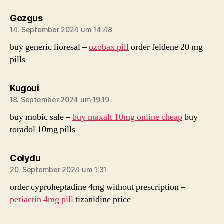
sagt:
Gozgus
14. September 2024 um 14:48
buy generic lioresal –
ozobax pill
order feldene 20 mg
pills
sagt:
Kugoui
18. September 2024 um 19:19
buy mobic sale –
buy maxalt 10mg online cheap
buy
toradol 10mg pills
sagt:
Colydu
20. September 2024 um 1:31
order cyproheptadine 4mg without prescription –
periactin 4mg pill
tizanidine price