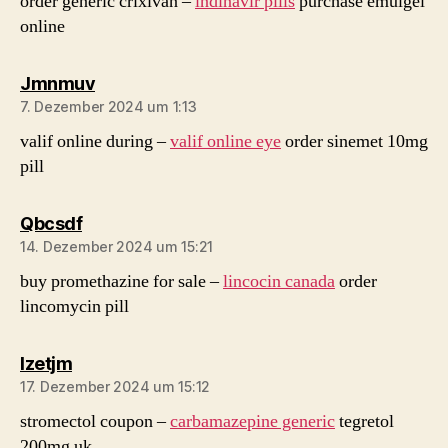
order generic crixivan –
indinavir pills
purchase emulgel
online
sagt:
Jmnmuv
7. Dezember 2024 um 1:13
valif online during –
valif online eye
order sinemet 10mg
pill
sagt:
Qbcsdf
14. Dezember 2024 um 15:21
buy promethazine for sale –
lincocin canada
order
lincomycin pill
sagt:
Izetjm
17. Dezember 2024 um 15:12
stromectol coupon –
carbamazepine generic
tegretol
200mg uk