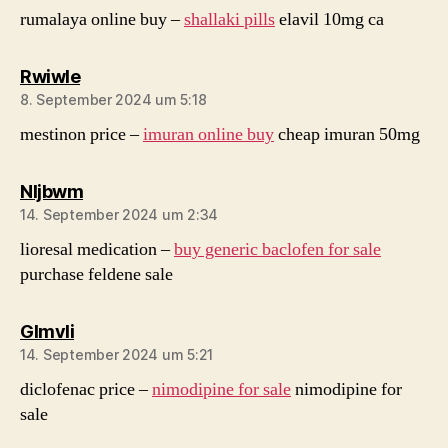
rumalaya online buy –
shallaki pills
elavil 10mg ca
sagt:
Rwiwle
8. September 2024 um 5:18
mestinon price –
imuran online buy
cheap imuran 50mg
sagt:
Nljbwm
14. September 2024 um 2:34
lioresal medication –
buy generic baclofen for sale
purchase feldene sale
sagt:
Glmvli
14. September 2024 um 5:21
diclofenac price –
nimodipine for sale
nimodipine for
sale