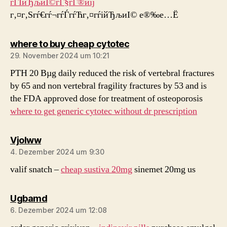
гЃЇйЂљиІ©гЃ§гЃ®иіј
г‚¤г‚Ѕгѓ€гѓ¬гѓЃгѓЋг‚¤гѓійЂљиІ© е®‰е…Ё
sagt:
where to buy cheap cytotec
29. November 2024 um 10:21
PTH 20 Вµg daily reduced the risk of vertebral fractures
by 65 and non vertebral fragility fractures by 53 and is
the FDA approved dose for treatment of osteoporosis
where to get generic cytotec without dr prescription
sagt:
Vjolww
4. Dezember 2024 um 9:30
valif snatch –
cheap sustiva 20mg
sinemet 20mg us
sagt:
Ugbamd
6. Dezember 2024 um 12:08