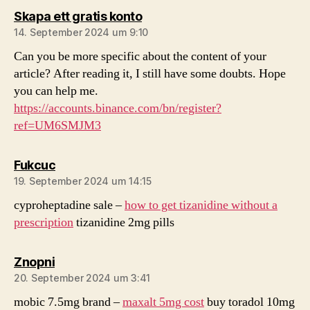
sagt:
Skapa ett gratis konto
14. September 2024 um 9:10
Can you be more specific about the content of your
article? After reading it, I still have some doubts. Hope
you can help me.
https://accounts.binance.com/bn/register?
ref=UM6SMJM3
sagt:
Fukcuc
19. September 2024 um 14:15
cyproheptadine sale –
how to get tizanidine without a
prescription
tizanidine 2mg pills
sagt:
Znopni
20. September 2024 um 3:41
mobic 7.5mg brand –
maxalt 5mg cost
buy toradol 10mg