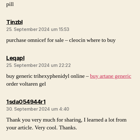
pill
sagt:
Tinzbl
25. September 2024 um 15:53
purchase omnicef for sale –
cleocin where to buy
sagt:
Leqapl
25. September 2024 um 22:22
buy generic trihexyphenidyl online –
buy artane generic
order voltaren gel
sagt:
1sda054944r1
30. September 2024 um 4:40
Thank you very much for sharing, I learned a lot from
your article. Very cool. Thanks.