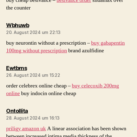
buy cheap besivance –
besivance order
sildamax over
the counter
sagt:
Wbhuwb
20. August 2024 um 22:13
buy neurontin without a prescription –
buy gabapentin
100mg without prescription
brand azulfidine
sagt:
Ewtbms
26. August 2024 um 15:22
order celebrex online cheap –
buy celecoxib 200mg
online
buy indocin online cheap
sagt:
Ontollita
28. August 2024 um 16:13
priligy amazon uk
A linear association has been shown
between increased intima media thickness of the