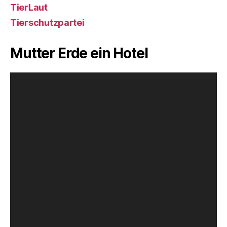
TierLaut
Tierschutzpartei
Mutter Erde ein Hotel
V
i
d
e
o
-
P
l
a
y
e
r