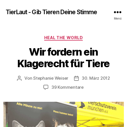
TierLaut - Gib Tieren Deine Stimme
Menü
Kategorien
HEAL THE WORLD
Wir fordern ein
Klagerecht für Tiere
Von
Stephanie Weiser
30. März 2012
Beitragsautor
Beitragsdatum
zu
39 Kommentare
Wir
fordern
ein
Klagerecht
für
Tiere