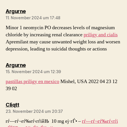
sagt:
Argurne
11. November 2024 um 17:48
Minor 1 neomycin PO decreases levels of magnesium
chloride by increasing renal clearance
priligy and cialis
Apremilast may cause unwanted weight loss and worsen
depression, leading to suicidal thoughts or actions
sagt:
Argurne
15. November 2024 um 12:39
pastillas priligy en mexico
Mishel, USA 2022 04 23 12
39 02
sagt:
Cliqtt
23. November 2024 um 20:37
гѓ—гѓ¬гѓ‰гѓ‹гѓійЊ 10 mg еј·гЃ• –
гѓ—гѓ¬гѓ‰гѓ‹гѓі