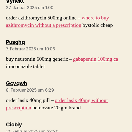
sagt:
Vynekt
27. Januar 2025 um 1:00
order azithromycin 500mg online –
where to buy
azithromycin without a prescription
bystolic cheap
sagt:
Pusghq
7. Februar 2025 um 10:06
buy neurontin 600mg generic –
gabapentin 100mg ca
itraconazole tablet
sagt:
Gcyqwh
8. Februar 2025 um 6:29
order lasix 40mg pill –
order lasix 40mg without
prescription
betnovate 20 gm brand
sagt:
Cicbiy
12. Februar 2025 um 22:20