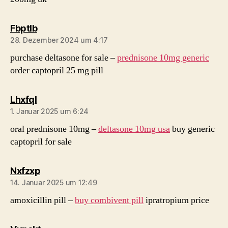
sagt:
Fbptlb
28. Dezember 2024 um 4:17
purchase deltasone for sale –
prednisone 10mg generic
order captopril 25 mg pill
sagt:
Lhxfql
1. Januar 2025 um 6:24
oral prednisone 10mg –
deltasone 10mg usa
buy generic
captopril for sale
sagt:
Nxfzxp
14. Januar 2025 um 12:49
amoxicillin pill –
buy combivent pill
ipratropium price