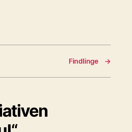
Findlinge
→
iativen
u!“