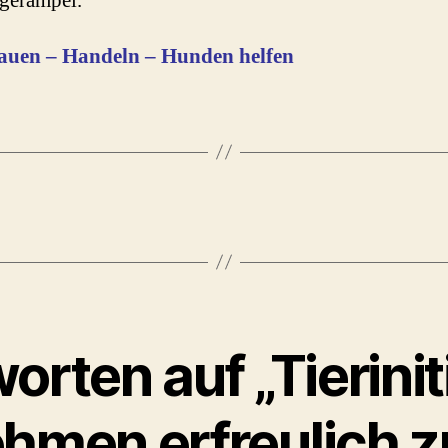
gerampel.
auen – Handeln – Hunden helfen
orten auf „Tierinit
hmen erfreulich z