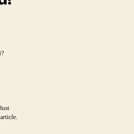
t?
Just
rticle.