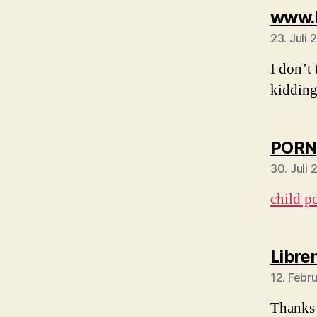
www.b
23. Juli
I don’t 
kidding
PORN
30. Juli
child p
Libre
12. Febr
Thanks 