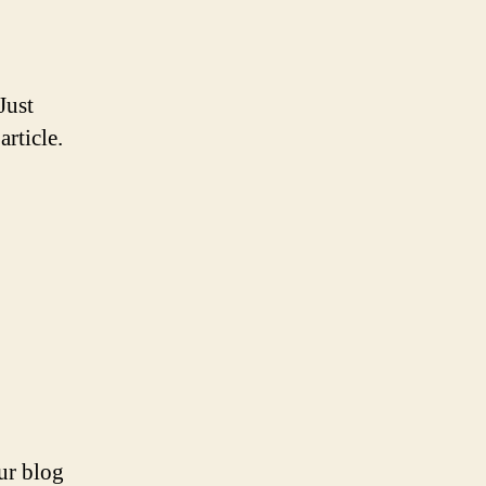
Just
rticle.
ur blog