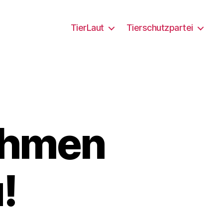
TierLaut
Tierschutzpartei
nehmen
!