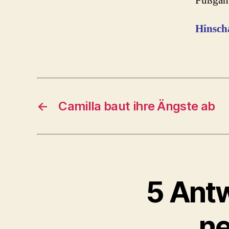
Fußgän
Hinsch
←
Camilla baut ihre Ängste ab
5 Antw
ne