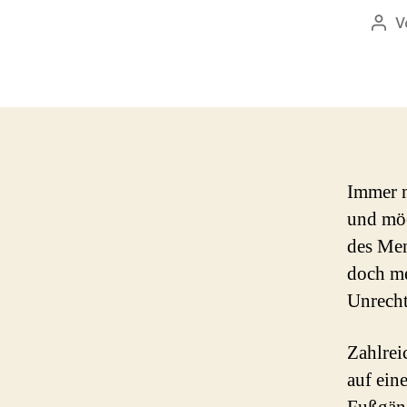
V
Beit
Immer m
und möc
des Men
doch me
Unrecht
Zahlrei
auf ein