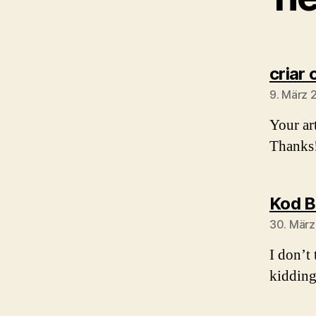
criar
9. März 
Your art
Thanks
Kod B
30. März
I don’t 
kidding