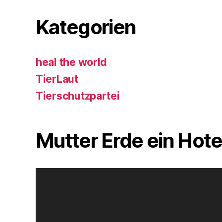
Kategorien
heal the world
TierLaut
Tierschutzpartei
Mutter Erde ein Hote
V
i
d
e