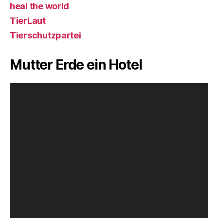
heal the world
TierLaut
Tierschutzpartei
Mutter Erde ein Hotel
V
i
d
e
o
-
P
l
a
y
e
r