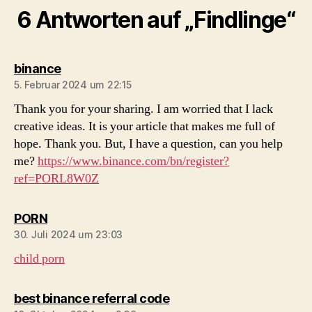
6 Antworten auf „Findlinge“
sagt:
binance
5. Februar 2024 um 22:15
Thank you for your sharing. I am worried that I lack
creative ideas. It is your article that makes me full of
hope. Thank you. But, I have a question, can you help
me?
https://www.binance.com/bn/register?
ref=PORL8W0Z
sagt:
PORN
30. Juli 2024 um 23:03
child porn
sagt:
best binance referral code