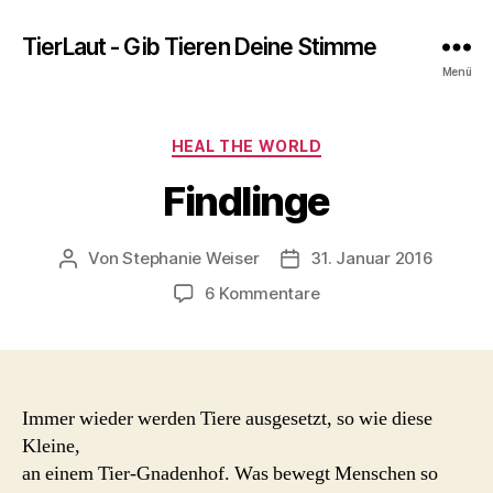
TierLaut - Gib Tieren Deine Stimme
Menü
Kategorien
HEAL THE WORLD
Findlinge
Von
Stephanie Weiser
31. Januar 2016
Beitragsautor
Beitragsdatum
zu
6 Kommentare
Findlinge
Immer wieder werden Tiere ausgesetzt, so wie diese
Kleine,
an einem Tier-Gnadenhof. Was bewegt Menschen so