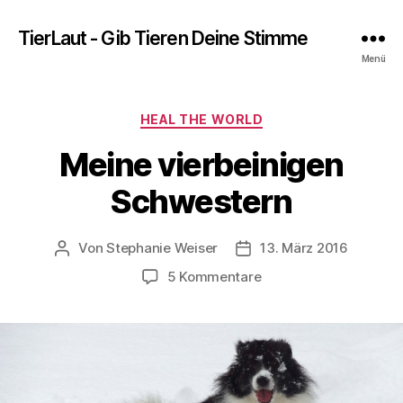
TierLaut - Gib Tieren Deine Stimme
Menü
Kategorien
HEAL THE WORLD
Meine vierbeinigen
Schwestern
Von
Stephanie Weiser
13. März 2016
Beitragsautor
Beitragsdatum
zu
5 Kommentare
Meine
vierbeinigen
Schwestern