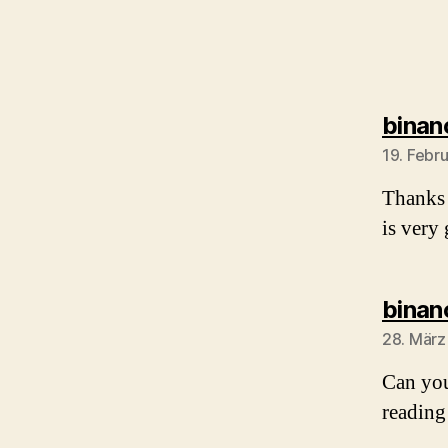
binan
19. Febr
Thanks 
is very
binan
28. März
Can you
reading