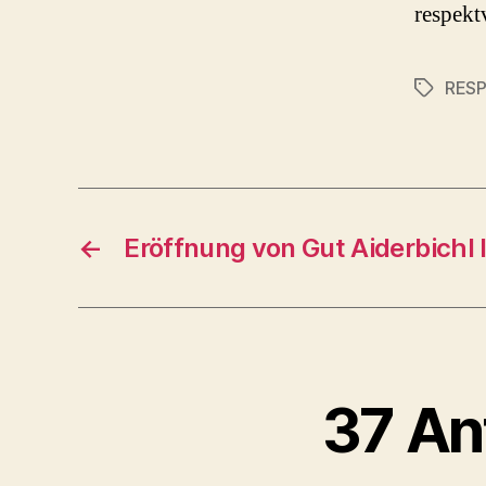
respekt
RES
Schlagwö
←
Eröffnung von Gut Aiderbichl I
37 An