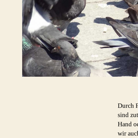
Durch F
sind zu
Hand od
wir auc