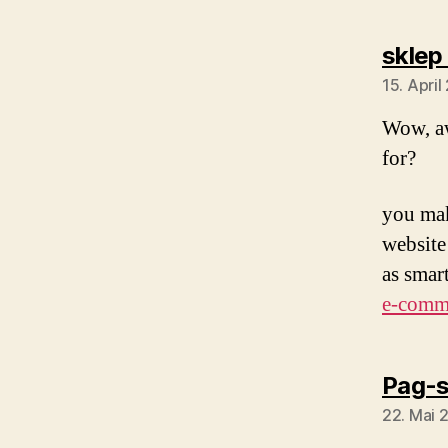
sklep
15. Apri
Wow, a
for?
you mak
website 
as smar
e-comm
Pag-s
22. Mai 