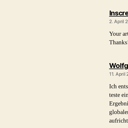
Inscr
2. April
Your art
Thanks
Wolfg
11. Apri
Ich ent
teste e
Ergebni
globale
aufrich