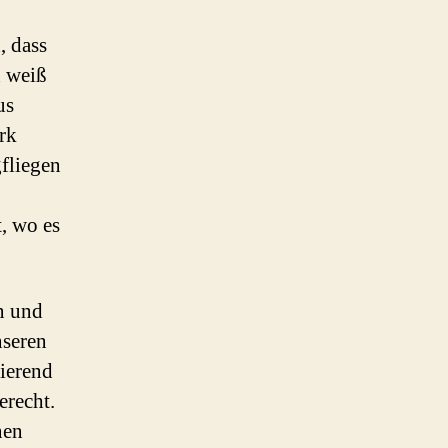
, dass
h weiß
us
rk
fliegen
t, wo es
n und
nseren
ierend
erecht.
nen