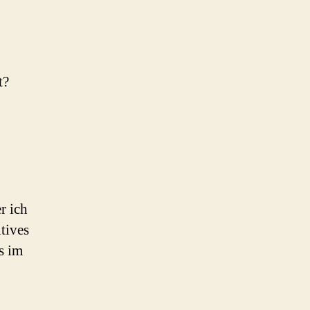
t?
r ich
tives
s im