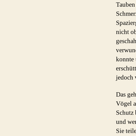
Tauben 
Schmerz
Spazier
nicht o
geschah
verwund
konnte 
erschüt
jedoch 
Das geh
Vögel a
Schutz 
und wer
Sie tei