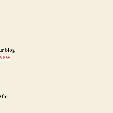
ur blog
4VW8W
After