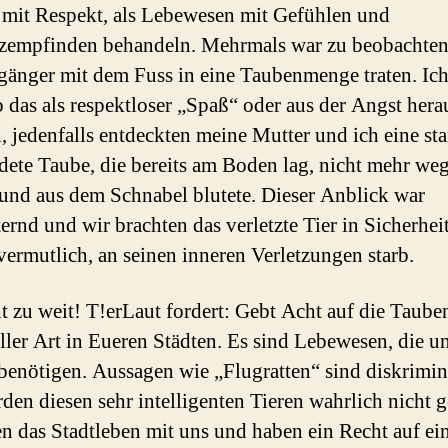
mit Respekt, als Lebewesen mit Gefühlen und
empfinden behandeln. Mehrmals war zu beobachten
gänger mit dem Fuss in eine Taubenmenge traten. Ic
b das als respektloser „Spaß“ oder aus der Angst hera
, jedenfalls entdeckten meine Mutter und ich eine sta
ete Taube, die bereits am Boden lag, nicht mehr weg
und aus dem Schnabel blutete. Dieser Anblick war
ternd und wir brachten das verletzte Tier in Sicherhei
vermutlich, an seinen inneren Verletzungen starb.
t zu weit! T!erLaut fordert: Gebt Acht auf die Taube
ller Art in Eueren Städten. Es sind Lebewesen, die u
benötigen. Aussagen wie „Flugratten“ sind diskrimin
den diesen sehr intelligenten Tieren wahrlich nicht g
len das Stadtleben mit uns und haben ein Recht auf ei