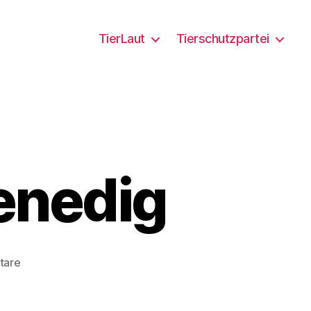
TierLaut
Tierschutzpartei
enedig
zu
tare
Die
Tauben