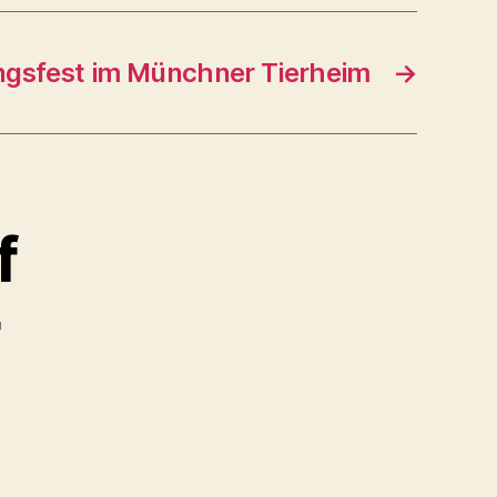
ngsfest im Münchner Tierheim
→
f