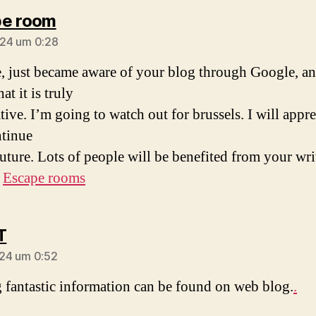
sagt:
pe room
2024 um 0:28
e, just became aware of your blog through Google, a
at it is truly
ive. I’m going to watch out for brussels. I will apprec
tinue
future. Lots of people will be benefited from your wri
!
Escape rooms
sagt:
T
2024 um 0:52
g fantastic information can be found on web blog.
.