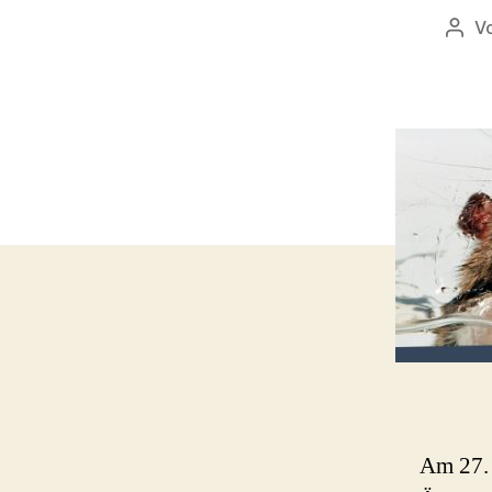
V
Beit
Am 27. 