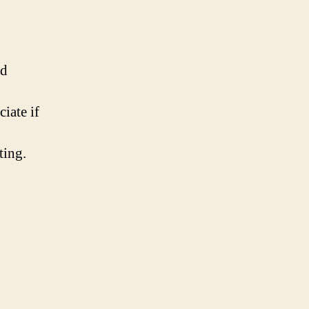
nd
iate if
ting.