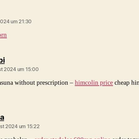
sagt:
 2024 um 21:30
orn
sagt:
bi
st 2024 um 15:00
asuna without prescription –
himcolin price
cheap hi
sagt:
a
st 2024 um 15:22