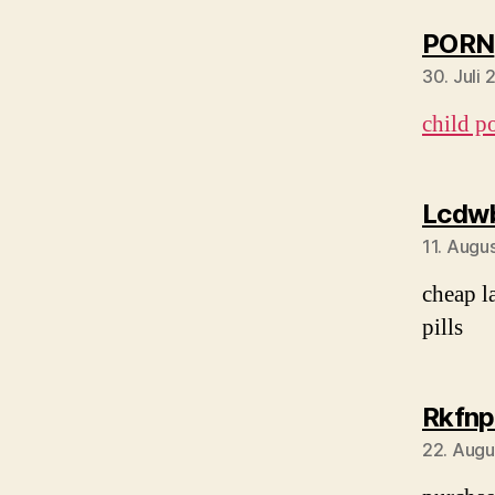
PORN
30. Juli
child p
Lcdw
11. Augu
cheap l
pills
Rkfnp
22. Augu