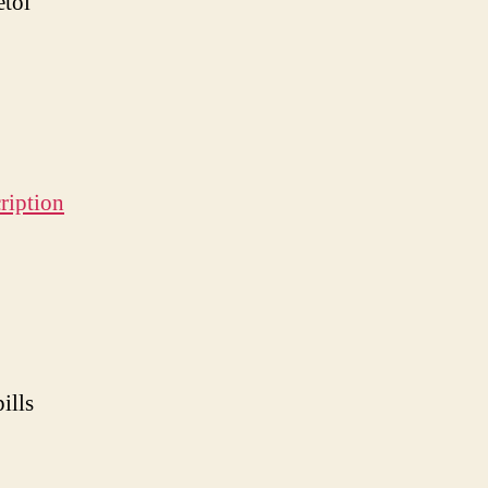
etol
ription
ills