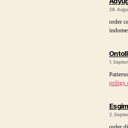
Adyu
28. Augu
order c
indome
Ontoll
1. Septe
Patters
priligy
Esgi
2. Sept
order d