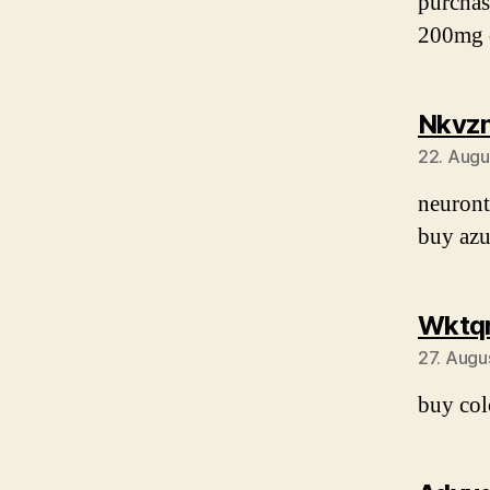
purchas
200mg 
Nkvz
22. Augu
neuron
buy azu
Wktq
27. Augu
buy col