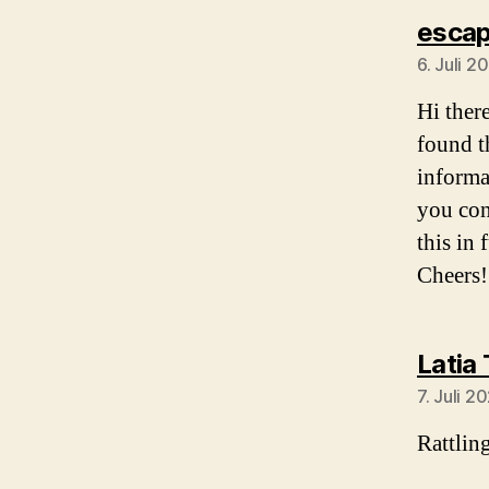
esca
6. Juli 
Hi ther
found th
informat
you con
this in 
Cheers
Latia 
7. Juli 
Rattlin