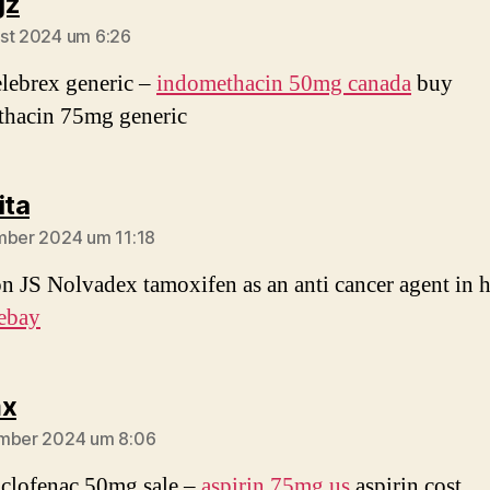
sagt:
gz
st 2024 um 6:26
elebrex generic –
indomethacin 50mg canada
buy
thacin 75mg generic
sagt:
ita
mber 2024 um 11:18
on JS Nolvadex tamoxifen as an anti cancer agent in
 ebay
sagt:
mx
ember 2024 um 8:06
iclofenac 50mg sale –
aspirin 75mg us
aspirin cost