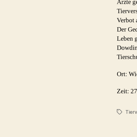
Ärzte g
Tierver
Verbot 
Der Ged
Leben g
Dowding
Tierschu
Ort: Wi
Zeit: 2
Tier
Schlagwö