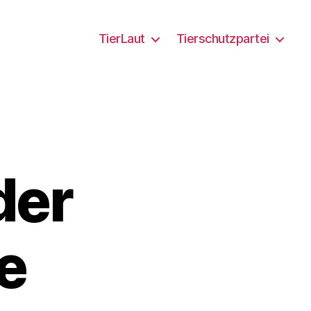
TierLaut
Tierschutzpartei
der
e