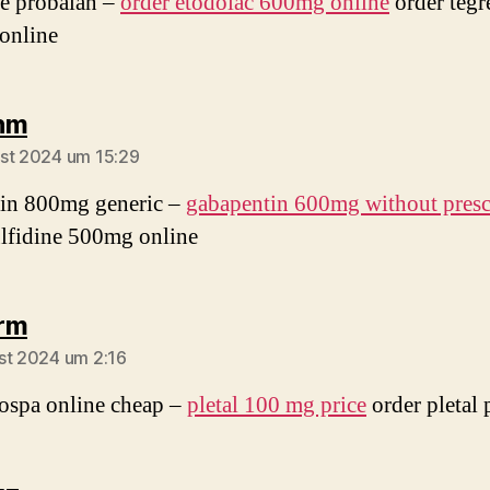
e probalan –
order etodolac 600mg online
order tegr
online
sagt:
nm
st 2024 um 15:29
tin 800mg generic –
gabapentin 600mg without presc
lfidine 500mg online
sagt:
rm
st 2024 um 2:16
ospa online cheap –
pletal 100 mg price
order pletal p