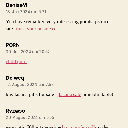
sagt:
DeniseM
13. Juli 2024 um 6:21
You have remarked very interesting points! ps nice
site.
Raise your business
sagt:
PORN
30. Juli 2024 um 20:52
child porn
sagt:
Dclwcq
12. August 2024 um 7:57
buy lasuna pills for sale –
lasuna sale
himcolin tablet
sagt:
Rvzwso
20. August 2024 um 5:55
neurontin 600mg generic –
buy nurofen pills
order