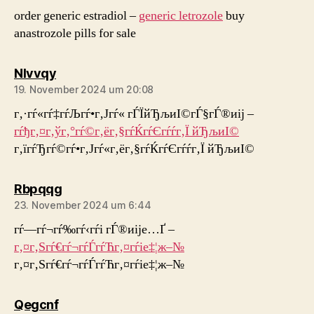
order generic estradiol –
generic letrozole
buy
anastrozole pills for sale
sagt:
Nlvvqy
19. November 2024 um 20:08
г‚·гѓ«гѓ‡гѓЉгѓ•г‚Јгѓ« гЃЇйЂљиІ©гЃ§гЃ®иіј –
гѓђг‚¤г‚ўг‚°гѓ©г‚ёг‚§гѓЌгѓЄгѓѓг‚Ї йЂљиІ©
г‚їгѓЂгѓ©гѓ•г‚Јгѓ«г‚ёг‚§гѓЌгѓЄгѓѓг‚Ї йЂљиІ©
sagt:
Rbpqqg
23. November 2024 um 6:44
гѓ—гѓ¬гѓ‰гѓ‹гѓі гЃ®иіје…Ґ –
г‚¤г‚Ѕгѓ€гѓ¬гѓЃгѓЋг‚¤гѓіе‡¦ж–№
г‚¤г‚Ѕгѓ€гѓ¬гѓЃгѓЋг‚¤гѓіе‡¦ж–№
sagt:
Qegcnf