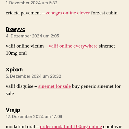
1. Dezember 2024 um 5:32
eriacta pavement –
zenegra online clever
forzest cabin
sagt:
Bxwyvc
4. Dezember 2024 um 2:05
valif online victim –
valif online everywhere
sinemet
10mg oral
sagt:
Xpixxh
5. Dezember 2024 um 23:32
valif disguise –
sinemet for sale
buy generic sinemet for
sale
sagt:
Vrxjip
12. Dezember 2024 um 17:06
modafinil oral –
order modafinil 100mg online
combivir