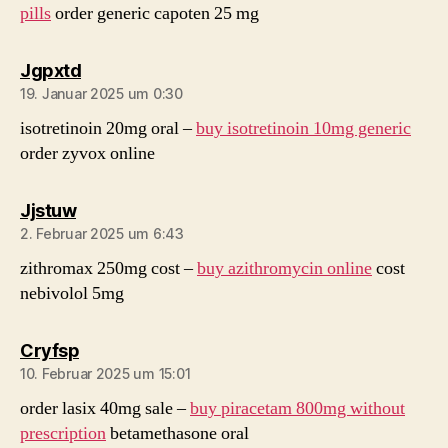
pills
order generic capoten 25 mg
sagt:
Jgpxtd
19. Januar 2025 um 0:30
isotretinoin 20mg oral –
buy isotretinoin 10mg generic
order zyvox online
sagt:
Jjstuw
2. Februar 2025 um 6:43
zithromax 250mg cost –
buy azithromycin online
cost
nebivolol 5mg
sagt:
Cryfsp
10. Februar 2025 um 15:01
order lasix 40mg sale –
buy piracetam 800mg without
prescription
betamethasone oral