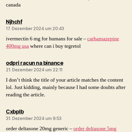
canada
sagt:
Njhchf
17. Dezember 2024 um 20:43
ivermectin 6 mg for humans for sale –
carbamazepine
400mg usa
where can i buy tegretol
sagt:
odpri racun na binance
21. Dezember 2024 um 22:11
I don’t think the title of your article matches the content
lol. Just kidding, mainly because I had some doubts after
reading the article.
sagt:
Cxbplb
31. Dezember 2024 um 9:53
order deltasone 20mg generic –
order deltasone 5mg