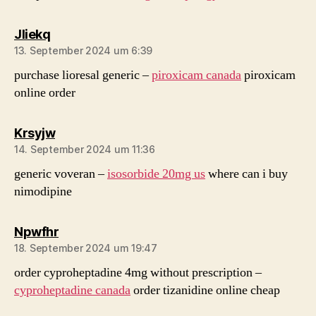
sagt:
Jliekq
13. September 2024 um 6:39
purchase lioresal generic –
piroxicam canada
piroxicam
online order
sagt:
Krsyjw
14. September 2024 um 11:36
generic voveran –
isosorbide 20mg us
where can i buy
nimodipine
sagt:
Npwfhr
18. September 2024 um 19:47
order cyproheptadine 4mg without prescription –
cyproheptadine canada
order tizanidine online cheap