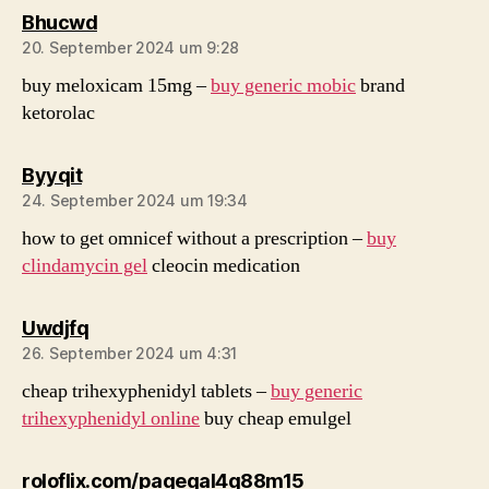
sagt:
Bhucwd
20. September 2024 um 9:28
buy meloxicam 15mg –
buy generic mobic
brand
ketorolac
sagt:
Byyqit
24. September 2024 um 19:34
how to get omnicef without a prescription –
buy
clindamycin gel
cleocin medication
sagt:
Uwdjfq
26. September 2024 um 4:31
cheap trihexyphenidyl tablets –
buy generic
trihexyphenidyl online
buy cheap emulgel
sagt:
roloflix.com/pagegal4g88m15