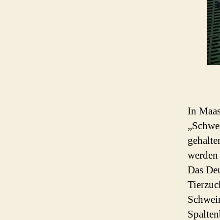
In Maas
„Schwei
gehalte
werden 
Das Deu
Tierzuc
Schwein
Spalten