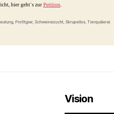
icht, hier geht´s zur
Petition
.
eutung
,
Profitgier
,
Schweinezucht
,
Skrupellos
,
Tierquälerei
rter
Vision