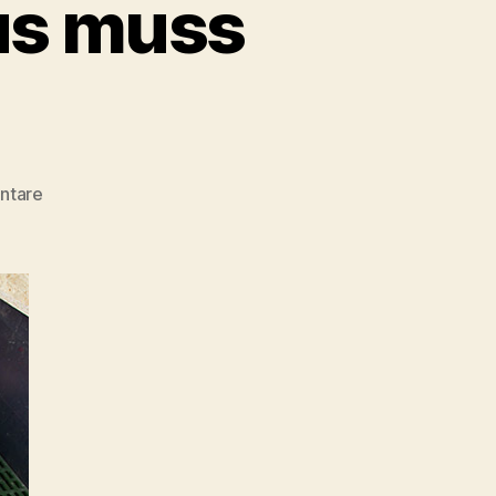
us muss
zu
ntare
Das
Schweinehochhaus
muss
schließen!