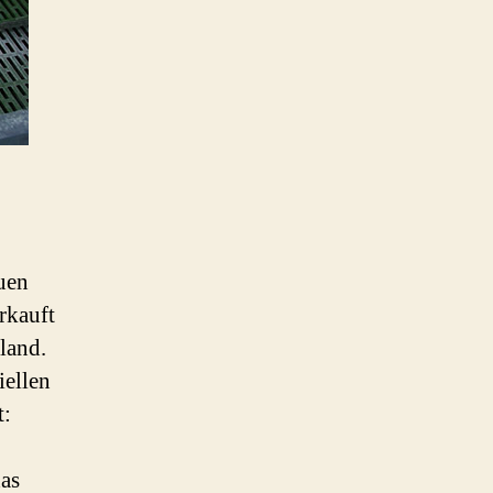
uen
rkauft
land.
iellen
t:
das