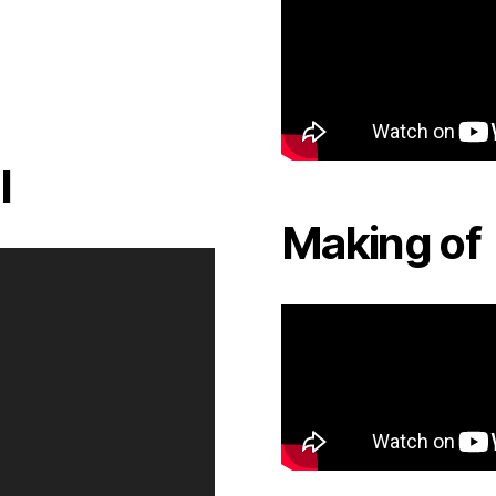
l
Making of