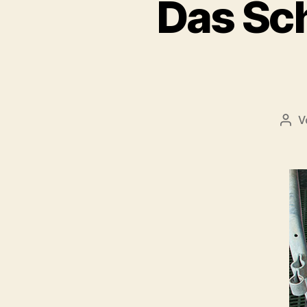
Das Sc
V
Beit