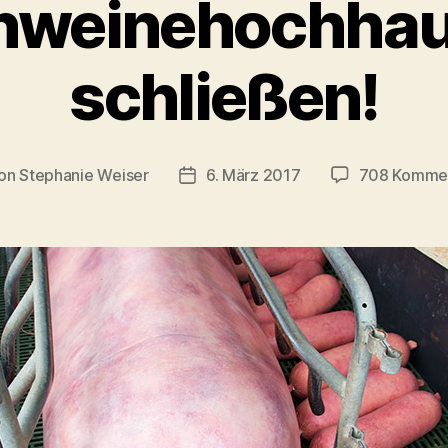
hweinehochha
schließen!
on
Stephanie Weiser
6. März 2017
708 Komme
ragsautor
Beitragsdatum