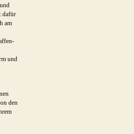
 und
t dafür
ch am
affen-
arm und
inen
von den
ihrem