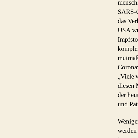
menschl
SARS-Co
das Ver
USA wur
Impfsto
komple
mutmaßl
Coronav
„Viele 
diesen 
der heu
und Pat
Weniger
werden 