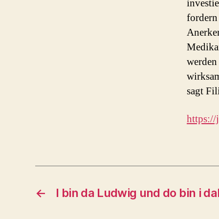
investi
fordern
Anerken
Medikam
werden 
wirksam
sagt Fi
https:/
←
I bin da Ludwig und do bin i 