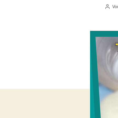
Vo
Beitr