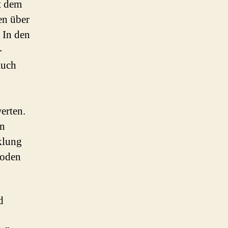
t dem
en über
 In den
-
Auch
erten.
in
klung
hoden
d