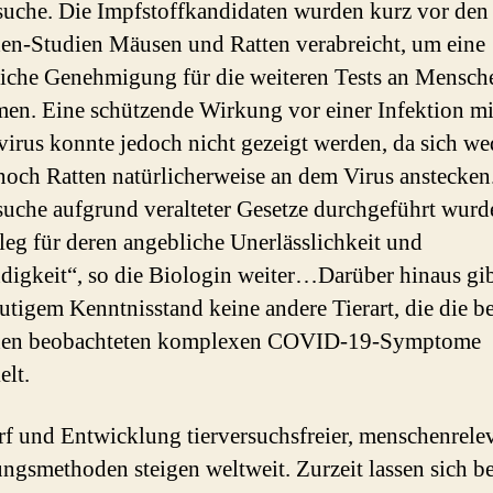
suche. Die Impfstoffkandidaten wurden kurz vor den 
n-Studien Mäusen und Ratten verabreicht, um eine
iche Genehmigung für die weiteren Tests an Mensch
n. Eine schützende Wirkung vor einer Infektion m
irus konnte jedoch nicht gezeigt werden, da sich we
och Ratten natürlicherweise an dem Virus anstecken
suche aufgrund veralteter Gesetze durchgeführt wurde
leg für deren angebliche Unerlässlichkeit und
igkeit“, so die Biologin weiter…Darüber hinaus gib
utigem Kenntnisstand keine andere Tierart, die die b
en beobachteten komplexen COVID-19-Symptome
elt.
 und Entwicklung tierversuchsfreier, menschenrele
ngsmethoden steigen weltweit. Zurzeit lassen sich be