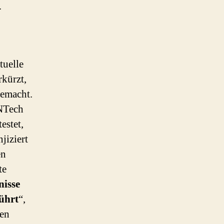
…
tuelle
rkürzt,
gemacht.
oNTech
estet,
jiziert
en
te
nisse
ührt
“,
gen