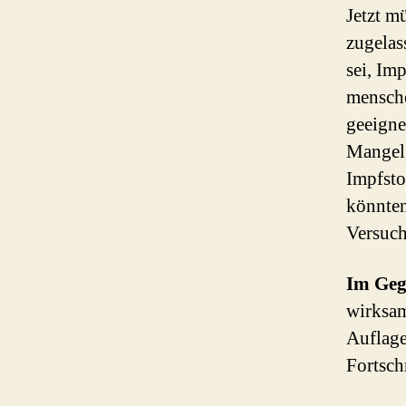
Jetzt m
zugelas
sei, Im
mensche
geeigne
Mangel,
Impfsto
könnten
Versuch
Im Geg
wirksam
Auflage
Fortsch