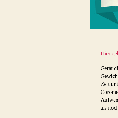
Hier geh
Gerät d
Gewicht
Zeit un
Corona-
Aufwend
als noc