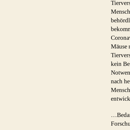
Tierver
Mensche
behördl
bekomme
Coronav
Mäuse n
Tierver
kein Be
Notwend
nach he
Mensch
entwick
…Bedarf
Forschu