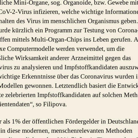
iche Mini-Organe, sog. Organoide, bzw. Gewebe mi
V-2-Virus infizieren, welche wichtige Information
halten des Virus im menschlichen Organismus geben.
de kürzlich ein Programm zur Testung von Corona
ffen mittels Multi-Organ-Chips ins Leben gerufen. 
xe Computermodelle werden verwendet, um die
iche Wirksamkeit anderer Arzneimittel gegen das
irus zu analysieren und Impfstoffkandidaten auszuw
wichtige Erkenntnisse über das Coronavirus wurden 
Modellen gewonnen. Letztendlich basiert die Entwic
te zelebrierten Impfstoffkandidaten auf solchen Met
ientendaten“, so Filipova.
 als 1% der öffentlichen Fördergelder in Deutschlan
in diese modernen, menschenrelevanten Methoden