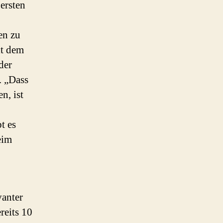
ersten
en zu
it dem
der
. „Dass
n, ist
t es
eim
vanter
reits 10