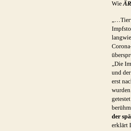
Wie
ÄR
„…Tierv
Impfsto
langwie
Corona-
überspr
„Die Im
und der
erst na
wurden.
geteste
berühmt
der sp
erklärt