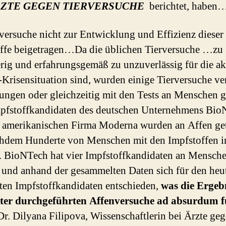
ZTE GEGEN TIERVERSUCHE
berichtet, haben
ersuche nicht zur Entwicklung und Effizienz dieser
ffe beigetragen…Da die üblichen Tierversuche …zu
rig und erfahrungsgemäß zu unzuverlässig für die ak
Krisensituation sind, wurden einige Tierversuche ve
ungen oder gleichzeitig mit den Tests an Menschen 
pfstoffkandidaten des deutschen Unternehmens Bi
 amerikanischen Firma Moderna wurden an Affen get
chdem Hunderte von Menschen mit den Impfstoffen in
 BioNTech hat vier Impfstoffkandidaten an Mensch
t und anhand der gesammelten Daten sich für den heu
en Impfstoffkandidaten entschieden,
was die Ergeb
äter durchgeführten Affenversuche ad absurdum f
 Dr. Dilyana Filipova, Wissenschaftlerin bei Ärzte ge