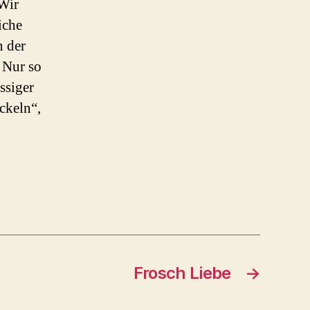
„Wir
iche
n der
 Nur so
ssiger
ckeln“,
Frosch Liebe
→