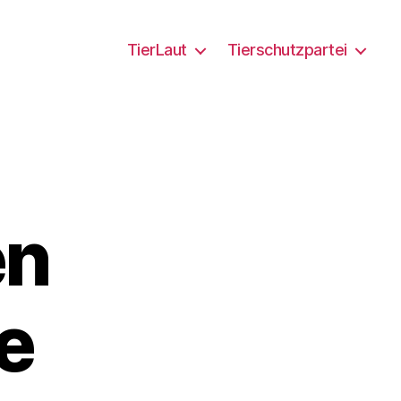
TierLaut
Tierschutzpartei
en
e