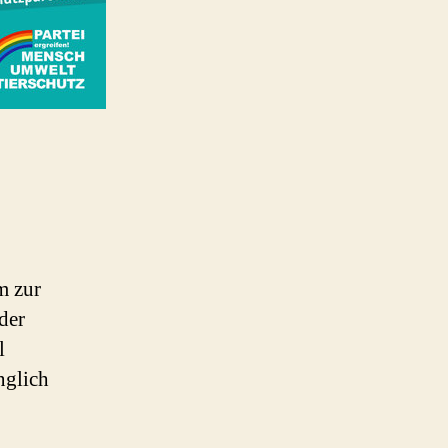
m zur
der
l
nglich